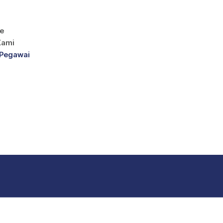
e
Kami
 Pegawai